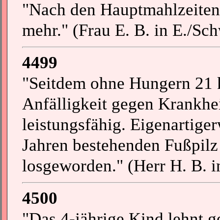
"Nach den Hauptmahlzeiten w
mehr." (Frau E. B. in E./Sch
4499
"Seitdem ohne Hungern 21
Anfälligkeit gegen Krankhei
leistungsfähig. Eigenartige
Jahren bestehenden Fußpil
losgeworden." (Herr H. B. i
4500
"Das 4-jährige Kind lehnt g