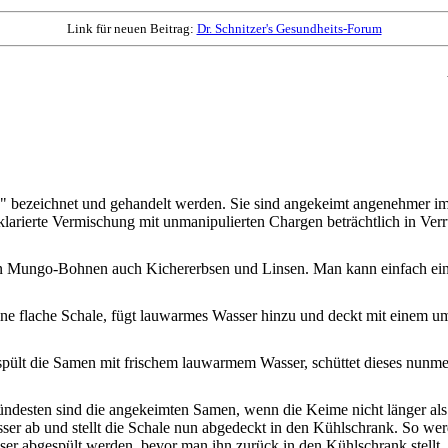
Link für neuen Beitrag:
Dr. Schnitzer's Gesundheits-Forum
" bezeichnet und gehandelt werden. Sie sind angekeimt angenehmer im
rierte Vermischung mit unmanipulierten Chargen beträchtlich in Verru
 Mungo-Bohnen auch Kichererbsen und Linsen. Man kann einfach eine
ine flache Schale, fügt lauwarmes Wasser hinzu und deckt mit einem um
spült die Samen mit frischem lauwarmem Wasser, schüttet dieses nunme
desten sind die angekeimten Samen, wenn die Keime nicht länger als 
asser ab und stellt die Schale nun abgedeckt in den Kühlschrank. So 
er abgespült werden, bevor man ihn zurück in den Kühlschrank stellt.