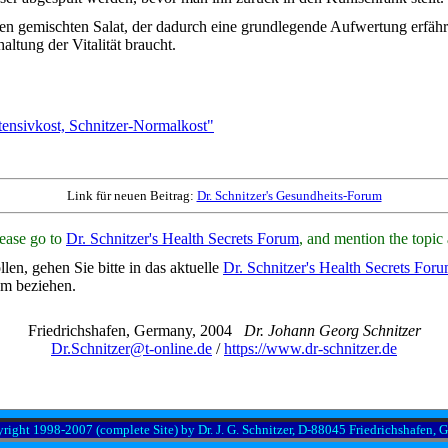
 gemischten Salat, der dadurch eine grundlegende Aufwertung erfährt: 
ltung der Vitalität braucht.
tensivkost, Schnitzer-Normalkost"
Link für neuen Beitrag:
Dr. Schnitzer's Gesundheits-Forum
lease go to
Dr. Schnitzer's Health Secrets Forum
, and mention the topic 
en, gehen Sie bitte in das aktuelle
Dr. Schnitzer's Health Secrets For
um beziehen.
Friedrichshafen, Germany, 2004
Dr. Johann Georg Schnitzer
Dr.Schnitzer@t-online.de
/
https://www.dr-schnitzer.de
ight 1998-2007 (complete Site) by Dr. J. G. Schnitzer, D-88045 Friedrichshafen,