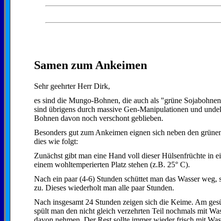
Samen zum Ankeimen
Sehr geehrter Herr Dirk,
es sind die Mungo-Bohnen, die auch als "grüne Sojabohnen
sind übrigens durch massive Gen-Manipulationen und undekla
Bohnen davon noch verschont geblieben.
Besonders gut zum Ankeimen eignen sich neben den grünen
dies wie folgt:
Zunächst gibt man eine Hand voll dieser Hülsenfrüchte in e
einem wohltemperierten Platz stehen (z.B. 25° C).
Nach ein paar (4-6) Stunden schüttet man das Wasser weg, 
zu. Dieses wiederholt man alle paar Stunden.
Nach insgesamt 24 Stunden zeigen sich die Keime. Am gesün
spült man den nicht gleich verzehrten Teil nochmals mit W
davon nehmen. Der Rest sollte immer wieder frisch mit Wass