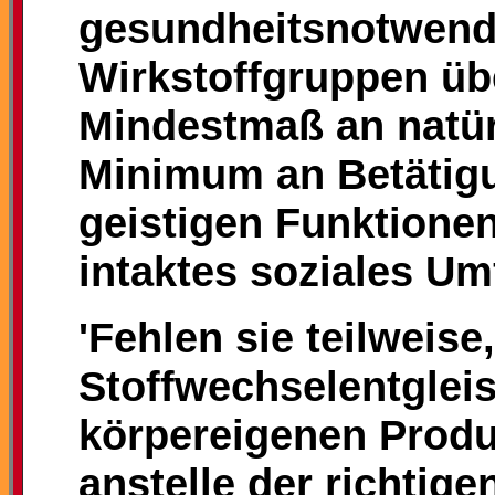
gesundheitsnotwend
Wirkstoffgruppen üb
Mindestmaß an natür
Minimum an Betätigu
geistigen Funktione
intaktes soziales Umf
'Fehlen sie teilweis
Stoffwechselentglei
körpereigenen Prod
anstelle der richtig