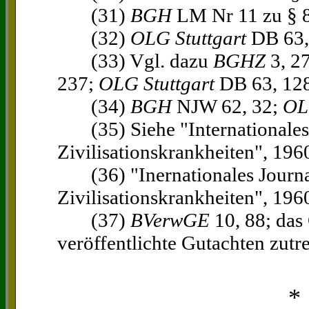
(31)
BGH
LM Nr 11 zu § 
(32)
OLG Stuttgart
DB 63,
(33) Vgl. dazu
BGHZ
3, 27
237;
OLG Stuttgart
DB 63, 12
(34)
BGH
NJW 62, 32;
OL
(35) Siehe "Internationales J
Zivilisationskrankheiten", 1960
(36) "Inernationales Journal
Zivilisationskrankheiten", 1960
(37)
BVerwGE
10, 88; das
veröffentlichte Gutachten zutre
*