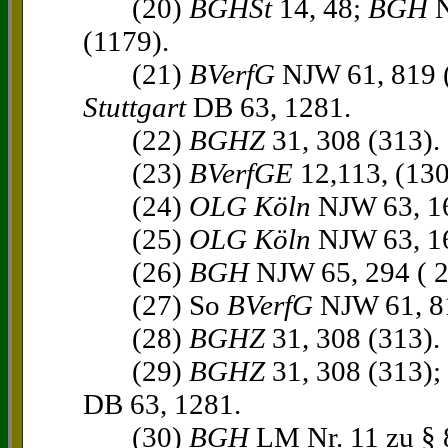
(20)
BGHSt
14, 48;
BGH
N
(1179).
(21)
BVerfG
NJW 61, 819 (
Stuttgart
DB 63, 1281.
(22)
BGHZ
31, 308 (313).
(23)
BVerfGE
12,113, (130
(24)
OLG Köln
NJW 63, 16
(25)
OLG Köln
NJW 63, 16
(26)
BGH
NJW 65, 294 ( 2
(27) So
BVerfG
NJW 61, 8
(28)
BGHZ
31, 308 (313).
(29)
BGHZ
31, 308 (313);
DB 63, 1281.
(30)
BGH
LM Nr. 11 zu § 