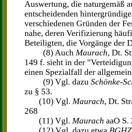
Auswertung, die naturgemäß au
entscheidenden hintergründig
verschiedenen Gründen der Fes
nahe, deren Verifizierung häuf
Beteiligten, die Vorgänge der 
(8) Auch
Maurach
, Dt. S
149 f. sieht in der "Verteidig
einen Spezialfall der allgemei
(9) Vgl. dazu
Schönke-Sc
zu § 53.
(10) Vgl.
Maurach
, Dt. St
268
(11) Vgl.
Maurach
aaO S. 
(12) Vgl. dazu etwa
BGHZ