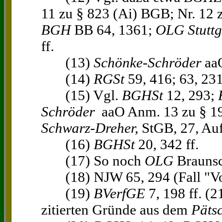
11 zu § 823 (Ai) BGB; Nr. 12 
BGH
BB 64, 1361;
OLG Stuttg
ff.
(13)
Schönke-Schröder
aaO
(14)
RGSt
59, 416; 63, 231
(15) Vgl.
BGHSt
12, 293;
Schröder
aaO Anm. 13 zu § 193
Schwarz-Dreher,
StGB, 27, Auf
(16)
BGHSt
20, 342 ff.
(17) So noch
OLG
Brauns
(18) NJW 65, 294 (Fall "Vo
(19)
BVerfGE
7, 198 ff. (
zitierten Gründe aus dem
Pätsc