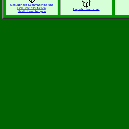
Gesundheits-Suchmaschine und
Link-Liste aller Seiten
English Introduction
Health Searchengine