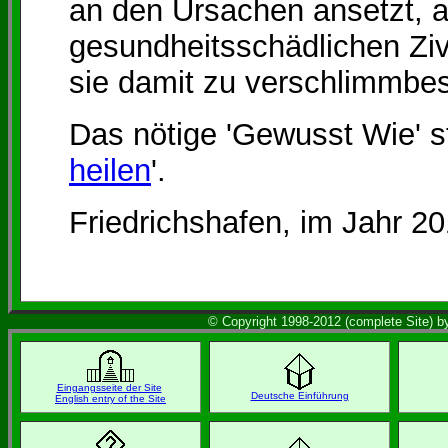
an den Ursachen ansetzt, an
gesundheitsschädlichen Ziv
sie damit zu verschlimmbe
Das nötige 'Gewusst Wie' s
heilen
'.
Friedrichshafen, im Jahr 2
© Copyright 1998-2012 (complete Site) by
Eingangsseite der Site
Deutsche Einführung
English entry of the Site