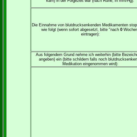
kam) in der Folgezeit war (nach Ruhe, in mm/Hg):
Die Einnahme von blutdrucksenkenden Medikamenten stop
wie folgt (wenn sofort abgesetzt, bitte "nach
0
Woche
eintragen):
Aus folgendem Grund nehme ich weiterhin (bitte Bezeic
angeben) ein (bitte schildern falls noch blutdrucksenke
Medikation eingenommen wird):