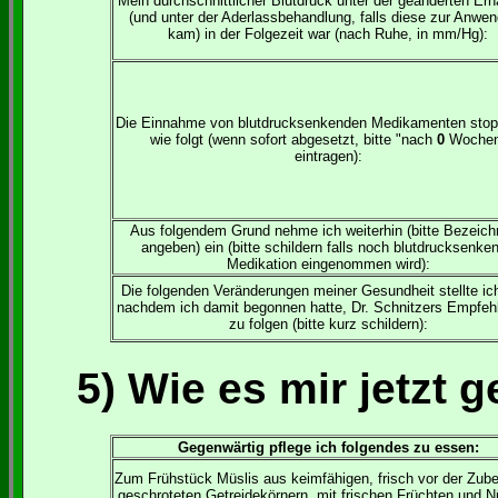
Mein durchschnittlicher Blutdruck unter der geänderten Er
(und unter der Aderlassbehandlung, falls diese zur Anwe
kam) in der Folgezeit war (nach Ruhe, in mm/Hg):
Die Einnahme von blutdrucksenkenden Medikamenten stop
wie folgt (wenn sofort abgesetzt, bitte "nach
0
Woche
eintragen):
Aus folgendem Grund nehme ich weiterhin (bitte Bezeic
angeben) ein (bitte schildern falls noch blutdrucksenke
Medikation eingenommen wird):
Die folgenden Veränderungen meiner Gesundheit stellte ich
nachdem ich damit begonnen hatte, Dr. Schnitzers Empfeh
zu folgen (bitte kurz schildern):
5) Wie es mir jetzt g
Gegenwärtig pflege ich folgendes zu essen:
Zum Frühstück Müslis aus keimfähigen, frisch vor der Zube
geschroteten Getreidekörnern, mit frischen Früchten und 