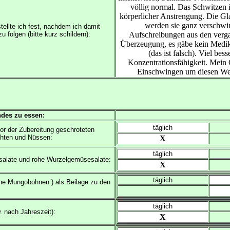
völlig normal. Das Schwitzen i
körperlicher Anstrengung. Die Gla
werden sie ganz verschwin
ellte ich fest, nachdem ich damit
 folgen (bitte kurz schildern):
Aufschreibungen aus den vergan
Überzeugung, es gäbe kein Medikam
(das ist falsch). Viel bes
Konzentrationsfähigkeit. Mein 
Einschwingen um diesen Wert
ndes zu essen:
täglich
or der Zubereitung geschroteten
chten und Nüssen:
X
täglich
salate und rohe Wurzelgemüsesalate:
X
täglich
üne Mungobohnen ) als Beilage zu den
täglich
. nach Jahreszeit):
X