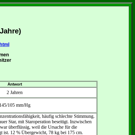
.
Jahre)
.html
hmen
itzer
Antwort
2 Jahren
145/105 mm/Hg
zentrationsfähigkeit, häufig schlechte Stimmung.
er Star, mit Staroperation beseitigt. Inzwischen
war überflüssig, weil die Ursache für die
gt ist. 12 % Übergewicht, 78 kg bei 175 cm.