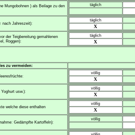
täglich
üne Mungobohnen ) als Beilage zu den
täglich
. nach Jahreszeit):
X
täglich
 vor der Teigbereitung gemahlenen
el, Roggen):
X
des zu vermeiden:
völlig
Meeresfrüchte:
X
völlig
 Yoghurt usw.):
X
völlig
te welche diese enthalten
X
völlig
nahme: Gedämpfte Kartoffeln):
völlig