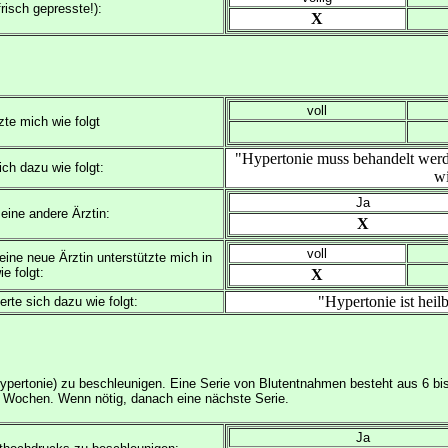
isch gepresste!):
X
voll
zte mich wie folgt
"Hypertonie muss behandelt werde
ich dazu wie folgt:
wi
Ja
 eine andere Ärztin:
X
voll
ine neue Ärztin unterstützte mich in
e folgt:
X
"Hypertonie ist heil
rte sich dazu wie folgt:
pertonie) zu beschleunigen. Eine Serie von Blutentnahmen besteht aus 6 bis 1
Wochen. Wenn nötig, danach eine nächste Serie.
Ja