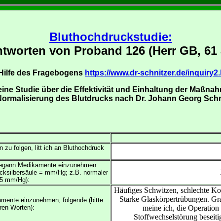
Bluthochdruckstudie:
ntworten von Proband 126 (Herr GB, 61 
 Hilfe des Fragebogens
https://www.dr-schnitzer.de/inquiry2
 eine Studie über die Effektivität und Einhaltung der Maßna
Normalisierung des Blutdrucks nach Dr. Johann Georg Schn
zu folgen, litt ich an Bluthochdruck
h begann Medikamente einzunehmen
cksilbersäule = mm/Hg; z.B. normaler
85 mm/Hg):
Häufiges Schwitzen, schlechte Kon
Starke Glaskörpertrübungen. Grau
mente einzunehmen, folgende (bitte
ren Worten):
meine ich, die Operation 
Stoffwechselstörung beseiti