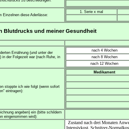
uthochdrucks zu beschleunigen:
1. Serie x mal
im Einzelnen diese Aderlässe:
n Blutdrucks und meiner Gesundheit
nach 4 Wochen
nderten Ernährung (und unter der
in der Folgezeit war (nach Ruhe, in
nach 8 Wochen
nach 12 Wochen
Medikament
stoppte ich wie folgt (wenn sofort
n" eintragen):
chnung angeben) ein (bitte schildern
ion eingenommen wird):
Zustand nach drei Monaten Anwe
Intensivkost, Schnitzer-Normalkos