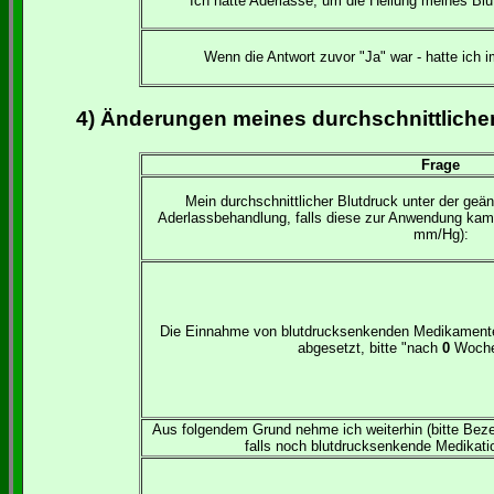
Ich hatte Aderlässe, um die Heilung meines Bl
Wenn die Antwort zuvor "Ja" war - hatte ich 
4) Änderungen meines durchschnittliche
Frage
Mein durchschnittlicher Blutdruck unter der geä
Aderlassbehandlung, falls diese zur Anwendung kam) 
mm/Hg):
Die Einnahme von blutdrucksenkenden Medikamenten 
abgesetzt, bitte "nach
0
Woche
Aus folgendem Grund nehme ich weiterhin (bitte Bezei
falls noch blutdrucksenkende Medikat