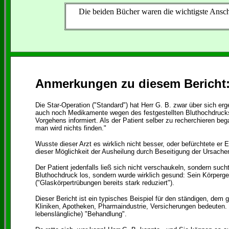
Die beiden Bücher waren die wichtigste Anschaf
Anmerkungen zu diesem Bericht
Die Star-Operation ("Standard") hat Herr G. B. zwar über sich er
auch noch Medikamente wegen des festgestellten Bluthochdrucks n
Vorgehens informiert. Als der Patient selber zu recherchieren be
man wird nichts finden."
Wusste dieser Arzt es wirklich nicht besser, oder befürchtete 
dieser Möglichkeit der Ausheilung durch Beseitigung der Ursache
Der Patient jedenfalls ließ sich nicht verschaukeln, sondern suc
Bluthochdruck los, sondern wurde wirklich gesund: Sein Körperge
("Glaskörpertrübungen bereits stark reduziert").
Dieser Bericht ist ein typisches Beispiel für den ständigen, dem
Kliniken, Apotheken, Pharmaindustrie, Versicherungen bedeuten
lebenslängliche) "Behandlung".