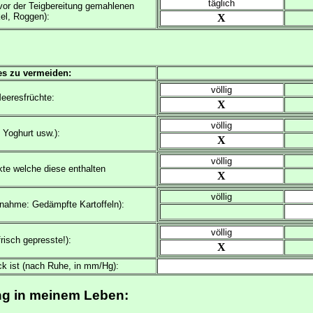
täglich
 vor der Teigbereitung gemahlenen
el, Roggen):
X
es zu vermeiden:
völlig
Meeresfrüchte:
X
völlig
 Yoghurt usw.):
X
völlig
te welche diese enthalten
X
völlig
nahme: Gedämpfte Kartoffeln):
völlig
isch gepresste!):
X
ck ist (nach Ruhe, in mm/Hg):
ng in meinem Leben: