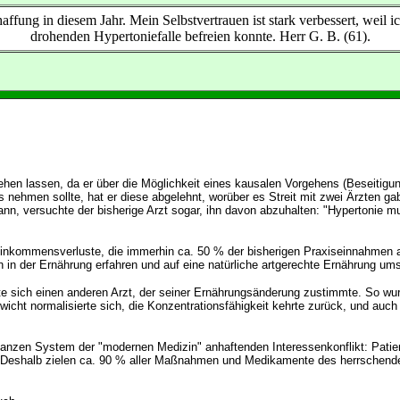
fung in diesem Jahr. Mein Selbstvertrauen ist stark verbessert, weil i
drohenden Hypertoniefalle befreien konnte. Herr G. B. (61).
:
gehen lassen, da er über die Möglichkeit eines kausalen Vorgehens (Beseitigun
ehmen sollte, hat er diese abgelehnt, worüber es Streit mit zwei Ärzten gab.
gann, versuchte der bisherige Arzt sogar, ihn davon abzuhalten: "Hypertonie 
er Einkommensverluste, die immerhin ca. 50 % der bisherigen Praxiseinnahme
n in der Ernährung erfahren und auf eine natürliche artgerechte Ernährung um
hte sich einen anderen Arzt, der seiner Ernährungsänderung zustimmte. So wur
wicht normalisierte sich, die Konzentrationsfähigkeit kehrte zurück, und auc
 ganzen System der "modernen Medizin" anhaftenden Interessenkonflikt: Patie
. Deshalb zielen ca. 90 % aller Maßnahmen und Medikamente des herrschende