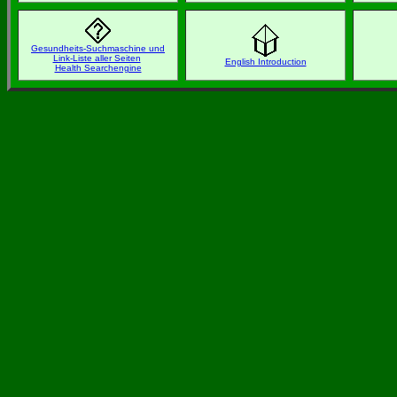
Gesundheits-Suchmaschine und
Link-Liste aller Seiten
English Introduction
Health Searchengine