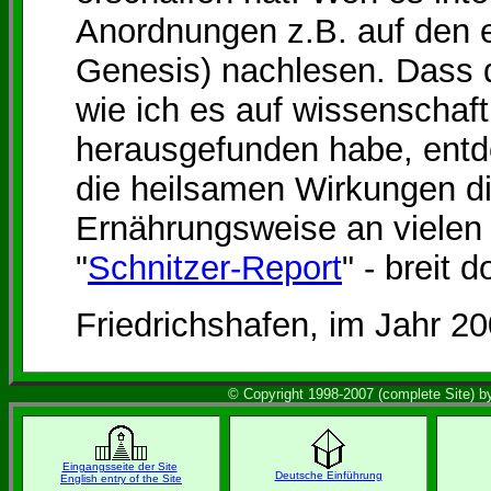
Anordnungen z.B. auf den er
Genesis) nachlesen. Dass d
wie ich es auf wissenschaf
herausgefunden habe, entd
die heilsamen Wirkungen di
Ernährungsweise an vielen 
"
Schnitzer-Report
" - breit 
Friedrichshafen, im Jahr 2
© Copyright 1998-2007 (complete Site) by
Eingangsseite der Site
Deutsche Einführung
English entry of the Site