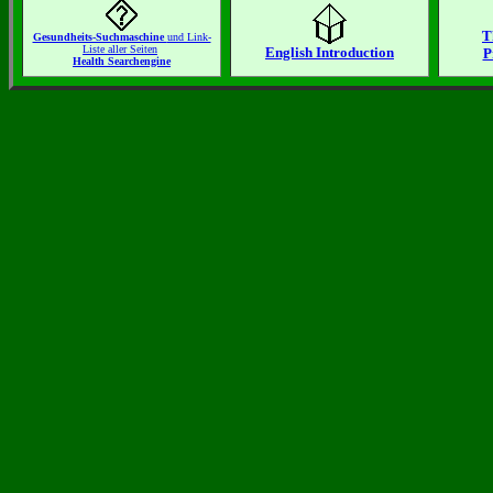
T
Gesundheits-Suchmaschine
und Link-
Liste aller Seiten
English Introduction
P
Health Searchengine