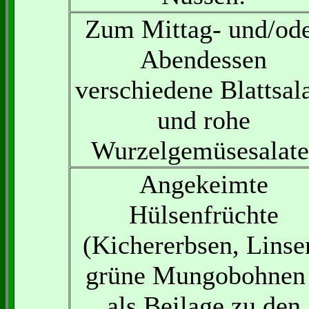
Zum Mittag- und/od
Abendessen
verschiedene Blattsal
und rohe
Wurzelgemüsesalate
Angekeimte
Hülsenfrüchte
(Kichererbsen, Linse
grüne Mungobohnen 
als Beilage zu den