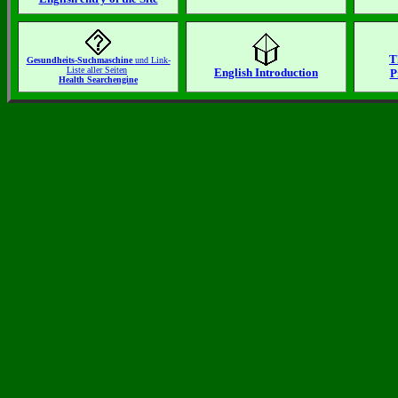
T
Gesundheits-Suchmaschine
und Link-
Liste aller Seiten
English Introduction
P
Health Searchengine